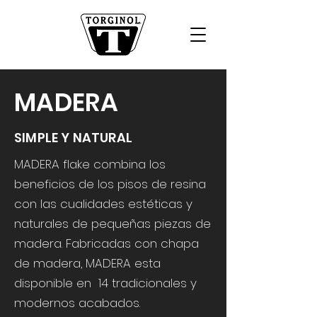
MADERA
SIMPLE Y NATURAL
MADERA flake combina los
beneficios de los pisos de resina
con las cualidades estéticas y
naturales de pequeñas piezas de
madera. Fabricadas con chapa
de madera, MADERA esta
disponible en 14 tradicionales y
modernos acabados.