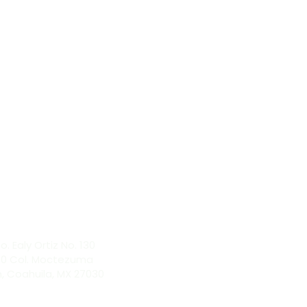
SITIOS WEBS
TACTO
TORGINOL (US)
OL MÉXICO
1 268 4839
io@torginol.com.mx
CCIÓN
o. Ealy Ortiz No. 130
130 Col. Moctezuma
, Coahuila, MX 27030