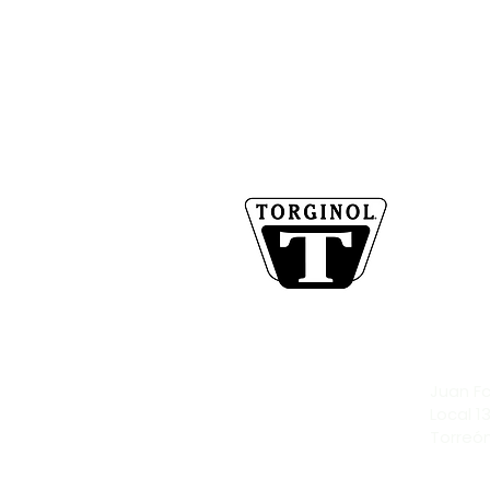
CON
TORGIN
+52 87
servic
DIRE
Juan Fc
Local 
Torreón