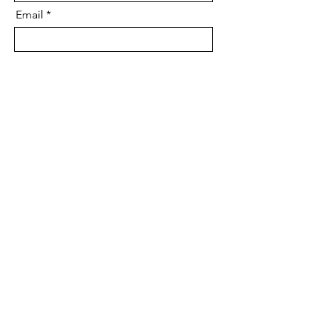
Email
Mensaje
Enviar